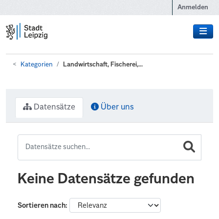
Zum Hauptinhalt wechseln
Anmelden
Kategorien
Landwirtschaft, Fischerei,...
Datensätze
Über uns
Keine Datensätze gefunden
Sortieren nach