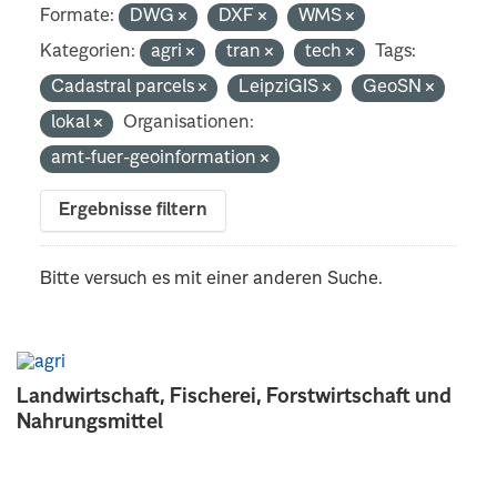
Formate:
DWG
DXF
WMS
Kategorien:
agri
tran
tech
Tags:
Cadastral parcels
LeipziGIS
GeoSN
lokal
Organisationen:
amt-fuer-geoinformation
Ergebnisse filtern
Bitte versuch es mit einer anderen Suche.
Landwirtschaft, Fischerei, Forstwirtschaft und
Nahrungsmittel