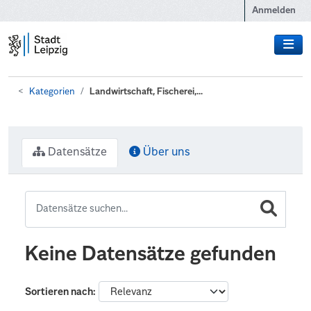
Zum Hauptinhalt wechseln
Anmelden
Kategorien
Landwirtschaft, Fischerei,...
Datensätze
Über uns
Keine Datensätze gefunden
Sortieren nach