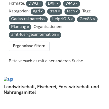
Formate:
DWG
DXF
WMS
Kategorien:
agri
tran
tech
Tags:
Cadastral parcels
LeipziGIS
GeoSN
Planung
Organisationen:
amt-fuer-geoinformation
Ergebnisse filtern
Bitte versuch es mit einer anderen Suche.
Landwirtschaft, Fischerei, Forstwirtschaft und
Nahrungsmittel