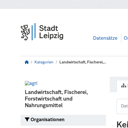
Zum Hauptinhalt wechseln
Datensätze
O
Kategorien
Landwirtschaft, Fischerei,...
Landwirtschaft, Fischerei,
Forstwirtschaft und
Nahrungsmittel
Organisationen
Ke