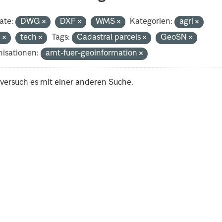
ate:
DWG
DXF
WMS
Kategorien:
agri
n
tech
Tags:
Cadastral parcels
GeoSN
isationen:
amt-fuer-geoinformation
 versuch es mit einer anderen Suche.