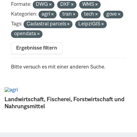
Formate:
DWG
DXF
WMS
Kategorien:
agri
tran
tech
gove
Tags:
Cadastral parcels
LeipziGIS
opendata
Ergebnisse filtern
Bitte versuch es mit einer anderen Suche.
Landwirtschaft, Fischerei, Forstwirtschaft und
Nahrungsmittel