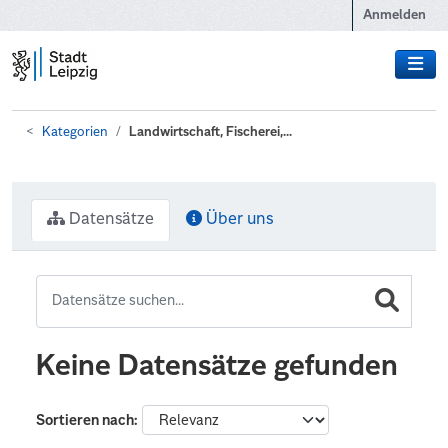
Zum Hauptinhalt wechseln
Anmelden
Kategorien
Landwirtschaft, Fischerei,...
Datensätze
Über uns
Keine Datensätze gefunden
Sortieren nach