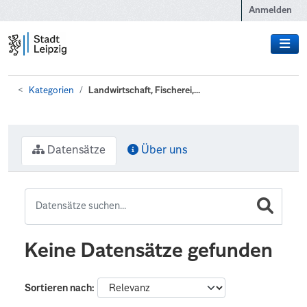
Zum Hauptinhalt wechseln
Anmelden
Kategorien
Landwirtschaft, Fischerei,...
Datensätze
Über uns
Keine Datensätze gefunden
Sortieren nach