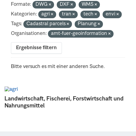
Formate:
DWG
DXF
WMS
Kategorien:
agri
tran
tech
envi
Tags:
Cadastral parcels
Planung
Organisationen:
amt-fuer-geoinformation
Ergebnisse filtern
Bitte versuch es mit einer anderen Suche.
Landwirtschaft, Fischerei, Forstwirtschaft und
Nahrungsmittel