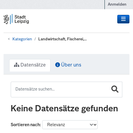
Zum Hauptinhalt wechseln
Anmelden
Kategorien
Landwirtschaft, Fischerei,...
Datensätze
Über uns
Keine Datensätze gefunden
Sortieren nach