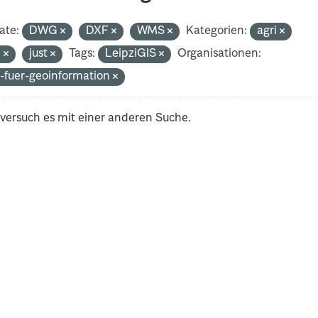
ate:
DWG
DXF
WMS
Kategorien:
agri
n
just
Tags:
LeipziGIS
Organisationen:
-fuer-geoinformation
 versuch es mit einer anderen Suche.