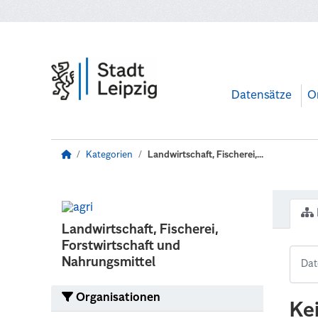
Zum Hauptinhalt wechseln
Datensätze
O
Kategorien
Landwirtschaft, Fischerei,...
Landwirtschaft, Fischerei,
Forstwirtschaft und
Nahrungsmittel
Organisationen
Ke