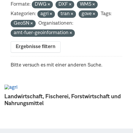
Formate:
DWG
DXF
WMS
Kategorien:
agri
tran
gove
Tags:
GeoSN
Organisationen:
amt-fuer-geoinformation
Ergebnisse filtern
Bitte versuch es mit einer anderen Suche.
Landwirtschaft, Fischerei, Forstwirtschaft und
Nahrungsmittel