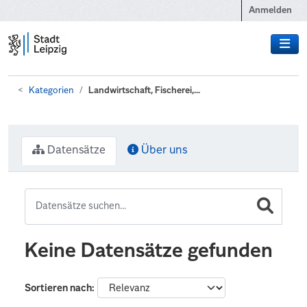
Zum Hauptinhalt wechseln
Anmelden
Kategorien
Landwirtschaft, Fischerei,...
Datensätze
Über uns
Keine Datensätze gefunden
Sortieren nach