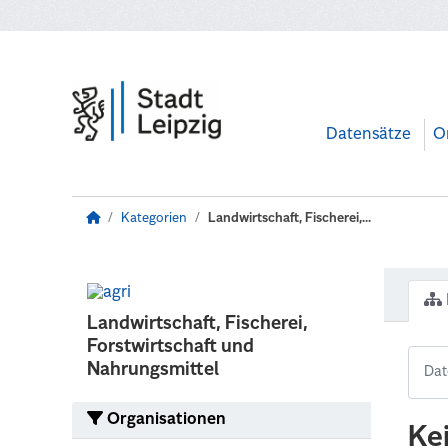
Zum Hauptinhalt wechseln
Datensätze
O
Kategorien
Landwirtschaft, Fischerei,...
Landwirtschaft, Fischerei,
Forstwirtschaft und
Nahrungsmittel
Organisationen
Ke