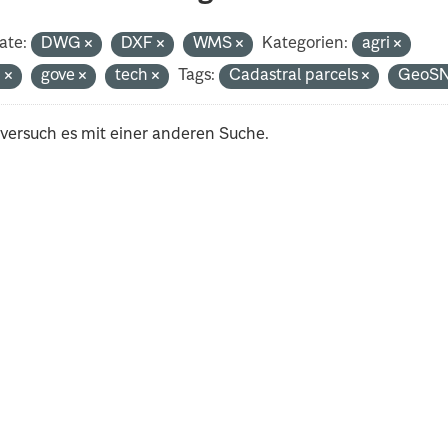
ate:
DWG
DXF
WMS
Kategorien:
agri
n
gove
tech
Tags:
Cadastral parcels
GeoS
 versuch es mit einer anderen Suche.