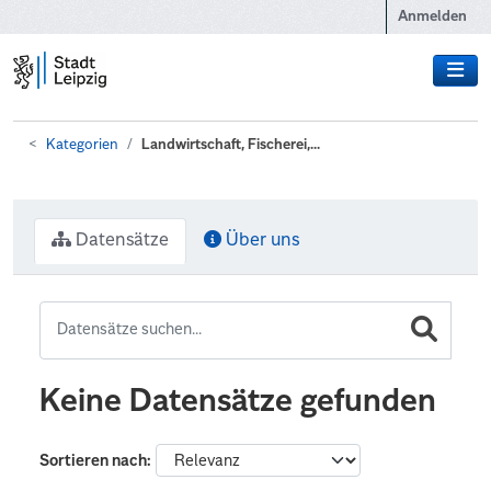
Zum Hauptinhalt wechseln
Anmelden
Kategorien
Landwirtschaft, Fischerei,...
Datensätze
Über uns
Keine Datensätze gefunden
Sortieren nach