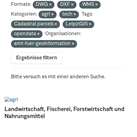
Formate:
DWG
DXF
WMS
Kategorien:
agri
tech
Tags:
Cadastral parcels
LeipziGIS
opendata
Organisationen:
amt-fuer-geoinformation
Ergebnisse filtern
Bitte versuch es mit einer anderen Suche.
Landwirtschaft, Fischerei, Forstwirtschaft und
Nahrungsmittel