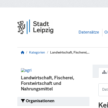
Zum Hauptinhalt wechseln
Datensätze
O
Kategorien
Landwirtschaft, Fischerei,...
Landwirtschaft, Fischerei,
Forstwirtschaft und
Nahrungsmittel
Organisationen
Ke