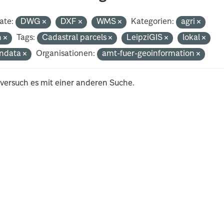
ate:
DWG
DXF
WMS
Kategorien:
agri
h
Tags:
Cadastral parcels
LeipziGIS
lokal
ndata
Organisationen:
amt-fuer-geoinformation
 versuch es mit einer anderen Suche.