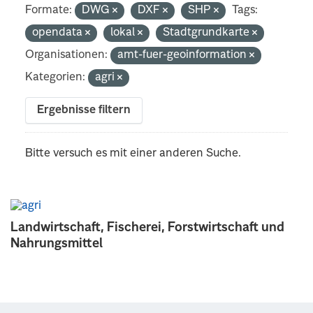
Formate:
DWG
DXF
SHP
Tags:
opendata
lokal
Stadtgrundkarte
Organisationen:
amt-fuer-geoinformation
Kategorien:
agri
Ergebnisse filtern
Bitte versuch es mit einer anderen Suche.
Landwirtschaft, Fischerei, Forstwirtschaft und
Nahrungsmittel