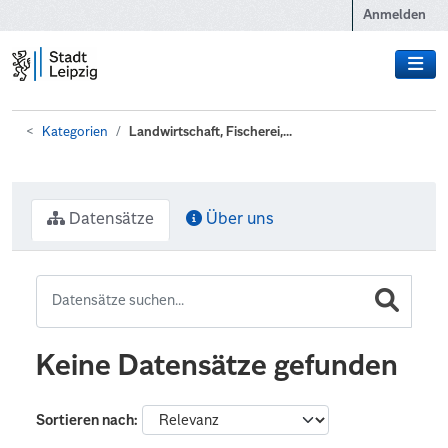
Zum Hauptinhalt wechseln
Anmelden
Kategorien
Landwirtschaft, Fischerei,...
Datensätze
Über uns
Keine Datensätze gefunden
Sortieren nach