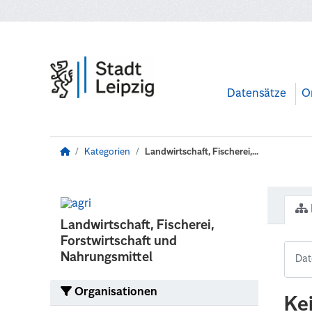
Zum Hauptinhalt wechseln
Datensätze
O
Kategorien
Landwirtschaft, Fischerei,...
Landwirtschaft, Fischerei,
Forstwirtschaft und
Nahrungsmittel
Organisationen
Ke