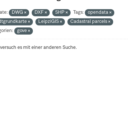
ate:
DWG
DXF
SHP
Tags:
opendata
dtgrundkarte
LeipziGIS
Cadastral parcels
orien:
gove
 versuch es mit einer anderen Suche.