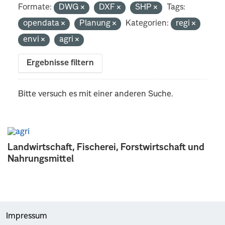
Formate:
DWG
DXF
SHP
Tags:
opendata
Planung
Kategorien:
regi
envi
agri
Ergebnisse filtern
Bitte versuch es mit einer anderen Suche.
Landwirtschaft, Fischerei, Forstwirtschaft und
Nahrungsmittel
Impressum