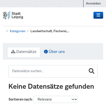
Zum Hauptinhalt wechseln
Anmelden
Kategorien
Landwirtschaft, Fischerei,...
Datensätze
Über uns
Keine Datensätze gefunden
Sortieren nach