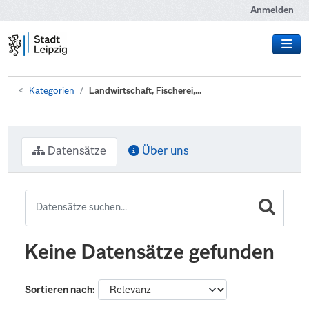
Zum Hauptinhalt wechseln
Anmelden
Kategorien
Landwirtschaft, Fischerei,...
Datensätze
Über uns
Keine Datensätze gefunden
Sortieren nach