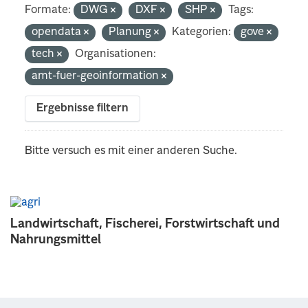
Formate:
DWG
DXF
SHP
Tags:
opendata
Planung
Kategorien:
gove
tech
Organisationen:
amt-fuer-geoinformation
Ergebnisse filtern
Bitte versuch es mit einer anderen Suche.
Landwirtschaft, Fischerei, Forstwirtschaft und
Nahrungsmittel