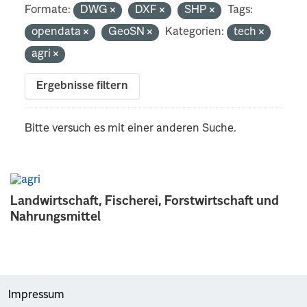
Formate:
DWG
DXF
SHP
Tags:
opendata
GeoSN
Kategorien:
tech
agri
Ergebnisse filtern
Bitte versuch es mit einer anderen Suche.
Landwirtschaft, Fischerei, Forstwirtschaft und
Nahrungsmittel
Impressum