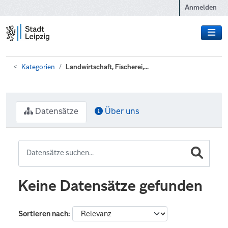
Zum Hauptinhalt wechseln
Anmelden
Kategorien
Landwirtschaft, Fischerei,...
Datensätze
Über uns
Keine Datensätze gefunden
Sortieren nach