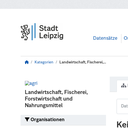
Zum Hauptinhalt wechseln
Datensätze
O
Kategorien
Landwirtschaft, Fischerei,...
Landwirtschaft, Fischerei,
Forstwirtschaft und
Nahrungsmittel
Organisationen
Ke