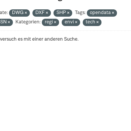
ate:
DWG
DXF
SHP
Tags:
opendata
oSN
Kategorien:
regi
envi
tech
 versuch es mit einer anderen Suche.