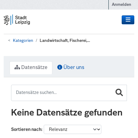
Zum Hauptinhalt wechseln
Anmelden
Kategorien
Landwirtschaft, Fischerei,...
Datensätze
Über uns
Keine Datensätze gefunden
Sortieren nach