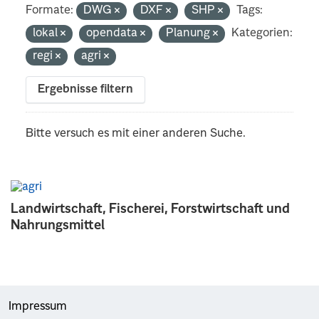
Formate:
DWG
DXF
SHP
Tags:
lokal
opendata
Planung
Kategorien:
regi
agri
Ergebnisse filtern
Bitte versuch es mit einer anderen Suche.
Landwirtschaft, Fischerei, Forstwirtschaft und
Nahrungsmittel
Impressum