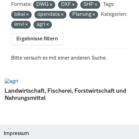
Formate:
DWG
DXF
SHP
Tags:
lokal
opendata
Planung
Kategorien:
envi
agri
Ergebnisse filtern
Bitte versuch es mit einer anderen Suche.
Landwirtschaft, Fischerei, Forstwirtschaft und
Nahrungsmittel
Impressum