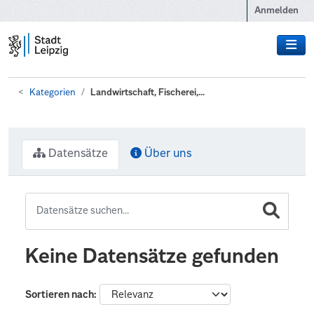
Zum Hauptinhalt wechseln
Anmelden
Kategorien
Landwirtschaft, Fischerei,...
Datensätze
Über uns
Keine Datensätze gefunden
Sortieren nach