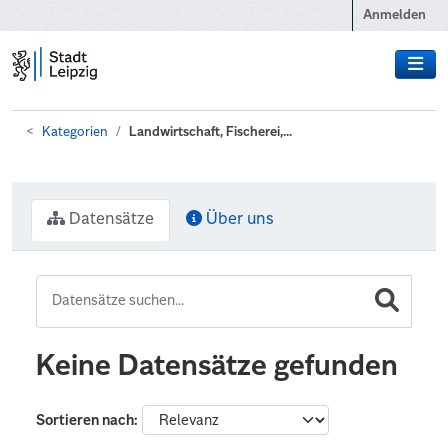
Zum Hauptinhalt wechseln
Anmelden
Kategorien
Landwirtschaft, Fischerei,...
Datensätze
Über uns
Keine Datensätze gefunden
Sortieren nach