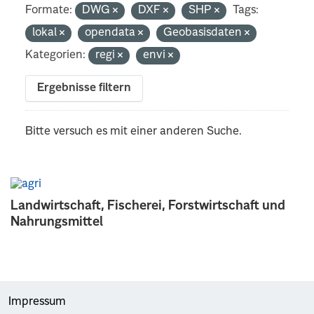
Formate:
DWG
DXF
SHP
Tags:
lokal
opendata
Geobasisdaten
Kategorien:
regi
envi
Ergebnisse filtern
Bitte versuch es mit einer anderen Suche.
Landwirtschaft, Fischerei, Forstwirtschaft und
Nahrungsmittel
Impressum