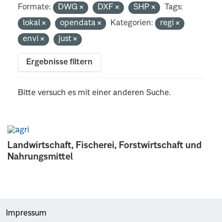
Formate:
DWG
DXF
SHP
Tags:
lokal
opendata
Kategorien:
regi
envi
just
Ergebnisse filtern
Bitte versuch es mit einer anderen Suche.
Landwirtschaft, Fischerei, Forstwirtschaft und
Nahrungsmittel
Impressum