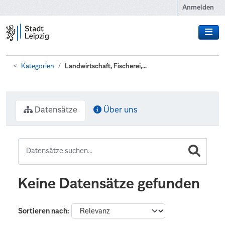
Zum Hauptinhalt wechseln
Anmelden
Kategorien
Landwirtschaft, Fischerei,...
Datensätze
Über uns
Keine Datensätze gefunden
Sortieren nach