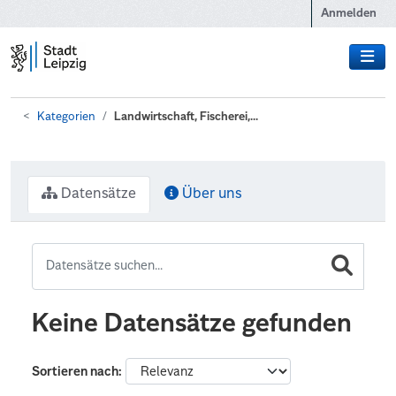
Zum Hauptinhalt wechseln
Anmelden
Kategorien
Landwirtschaft, Fischerei,...
Datensätze
Über uns
Keine Datensätze gefunden
Sortieren nach