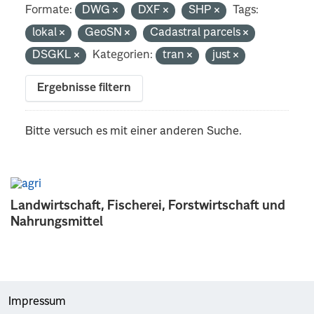
Formate:
DWG
DXF
SHP
Tags:
lokal
GeoSN
Cadastral parcels
DSGKL
Kategorien:
tran
just
Ergebnisse filtern
Bitte versuch es mit einer anderen Suche.
Landwirtschaft, Fischerei, Forstwirtschaft und
Nahrungsmittel
Impressum