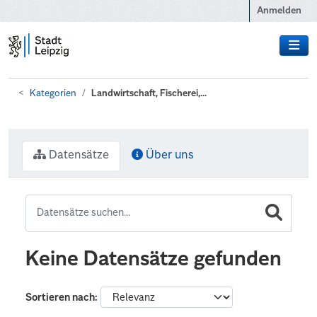
Zum Hauptinhalt wechseln
Anmelden
Kategorien
Landwirtschaft, Fischerei,...
Datensätze
Über uns
Keine Datensätze gefunden
Sortieren nach