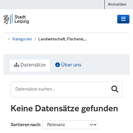
Zum Hauptinhalt wechseln
Anmelden
Kategorien
Landwirtschaft, Fischerei,...
Datensätze
Über uns
Keine Datensätze gefunden
Sortieren nach