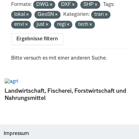
Formate:
DWG
DXF
SHP
Tags:
lokal
GeoSN
Kategorien:
tran
envi
just
regi
tech
Ergebnisse filtern
Bitte versuch es mit einer anderen Suche.
Landwirtschaft, Fischerei, Forstwirtschaft und
Nahrungsmittel
Impressum