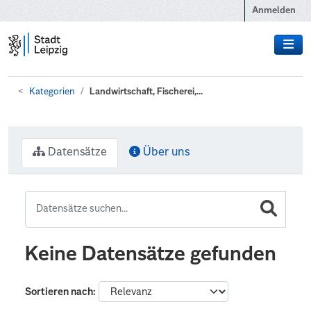
Zum Hauptinhalt wechseln
Anmelden
Kategorien
Landwirtschaft, Fischerei,...
Datensätze
Über uns
Keine Datensätze gefunden
Sortieren nach