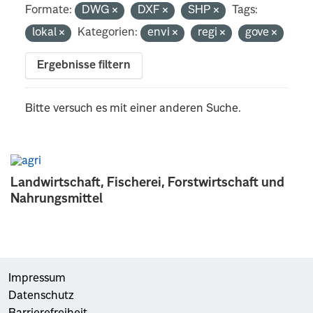
Formate:
DWG
DXF
SHP
Tags:
lokal
Kategorien:
envi
regi
gove
Ergebnisse filtern
Bitte versuch es mit einer anderen Suche.
Landwirtschaft, Fischerei, Forstwirtschaft und
Nahrungsmittel
Impressum
Datenschutz