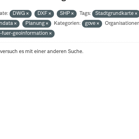
ate:
DWG
DXF
SHP
Tags:
Stadtgrundkarte
ndata
Planung
Kategorien:
gove
Organisatione
-fuer-geoinformation
 versuch es mit einer anderen Suche.