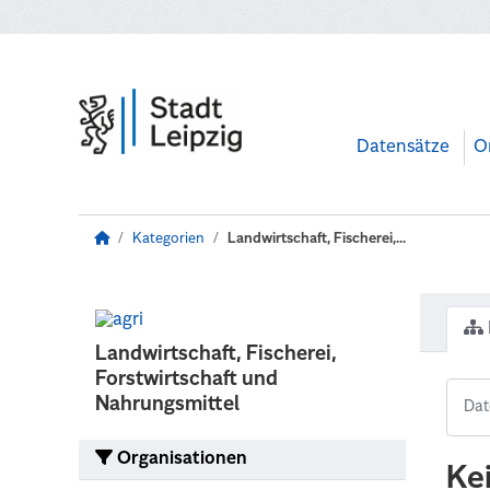
Zum Hauptinhalt wechseln
Datensätze
O
Kategorien
Landwirtschaft, Fischerei,...
Landwirtschaft, Fischerei,
Forstwirtschaft und
Nahrungsmittel
Organisationen
Ke