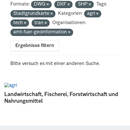
Formate:
DWG
DXF
SHP
Tags:
Stadtgrundkarte
Kategorien:
agri
tech
tran
Organisationen:
amt-fuer-geoinformation
Ergebnisse filtern
Bitte versuch es mit einer anderen Suche.
Landwirtschaft, Fischerei, Forstwirtschaft und
Nahrungsmittel