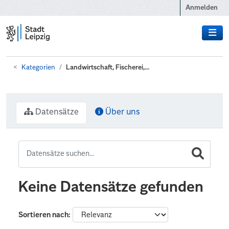
Zum Hauptinhalt wechseln
Anmelden
Kategorien
Landwirtschaft, Fischerei,...
Datensätze
Über uns
Keine Datensätze gefunden
Sortieren nach