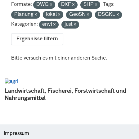
Formate:
DWG
DXF
SHP
Tags:
Planung
lokal
GeoSN
DSGKL
Kategorien:
envi
just
Ergebnisse filtern
Bitte versuch es mit einer anderen Suche.
Landwirtschaft, Fischerei, Forstwirtschaft und
Nahrungsmittel
Impressum