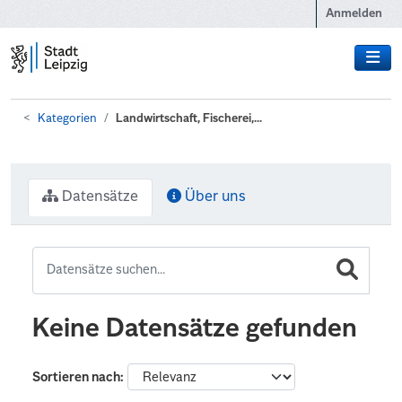
Zum Hauptinhalt wechseln
Anmelden
Kategorien
Landwirtschaft, Fischerei,...
Datensätze
Über uns
Keine Datensätze gefunden
Sortieren nach