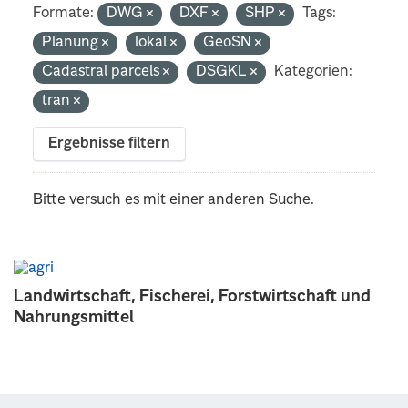
Formate:
DWG
DXF
SHP
Tags:
Planung
lokal
GeoSN
Cadastral parcels
DSGKL
Kategorien:
tran
Ergebnisse filtern
Bitte versuch es mit einer anderen Suche.
Landwirtschaft, Fischerei, Forstwirtschaft und
Nahrungsmittel