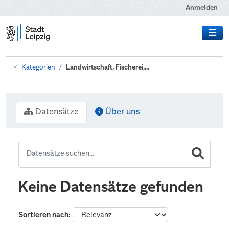
Zum Hauptinhalt wechseln
Anmelden
Kategorien
Landwirtschaft, Fischerei,...
Datensätze
Über uns
Keine Datensätze gefunden
Sortieren nach