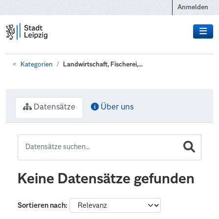
Zum Hauptinhalt wechseln
Anmelden
Kategorien
Landwirtschaft, Fischerei,...
Datensätze
Über uns
Keine Datensätze gefunden
Sortieren nach