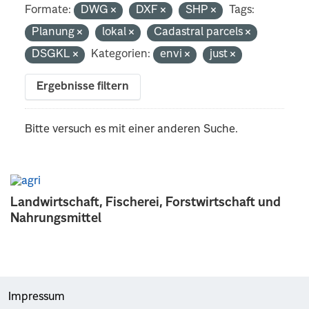
Formate:
DWG
DXF
SHP
Tags:
Planung
lokal
Cadastral parcels
DSGKL
Kategorien:
envi
just
Ergebnisse filtern
Bitte versuch es mit einer anderen Suche.
Landwirtschaft, Fischerei, Forstwirtschaft und
Nahrungsmittel
Impressum