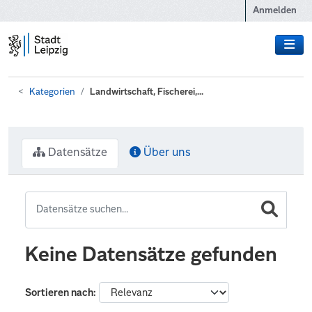
Zum Hauptinhalt wechseln
Anmelden
Kategorien
Landwirtschaft, Fischerei,...
Datensätze
Über uns
Keine Datensätze gefunden
Sortieren nach