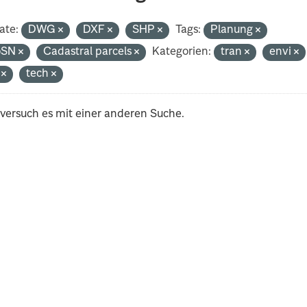
ate:
DWG
DXF
SHP
Tags:
Planung
oSN
Cadastral parcels
Kategorien:
tran
envi
i
tech
 versuch es mit einer anderen Suche.