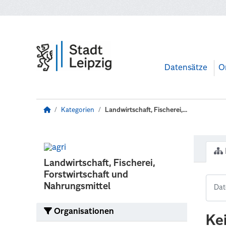
Zum Hauptinhalt wechseln
Datensätze
O
Kategorien
Landwirtschaft, Fischerei,...
Landwirtschaft, Fischerei,
Forstwirtschaft und
Nahrungsmittel
Organisationen
Ke