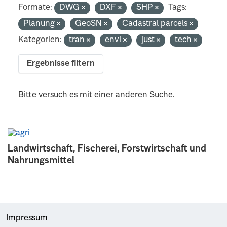
Formate:
DWG
DXF
SHP
Tags:
Planung
GeoSN
Cadastral parcels
Kategorien:
tran
envi
just
tech
Ergebnisse filtern
Bitte versuch es mit einer anderen Suche.
Landwirtschaft, Fischerei, Forstwirtschaft und
Nahrungsmittel
Impressum