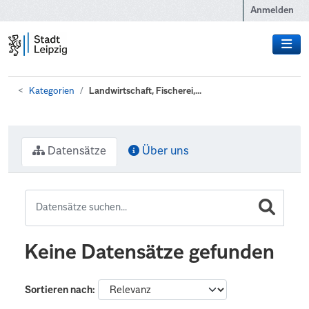
Zum Hauptinhalt wechseln
Anmelden
Kategorien
Landwirtschaft, Fischerei,...
Datensätze
Über uns
Keine Datensätze gefunden
Sortieren nach