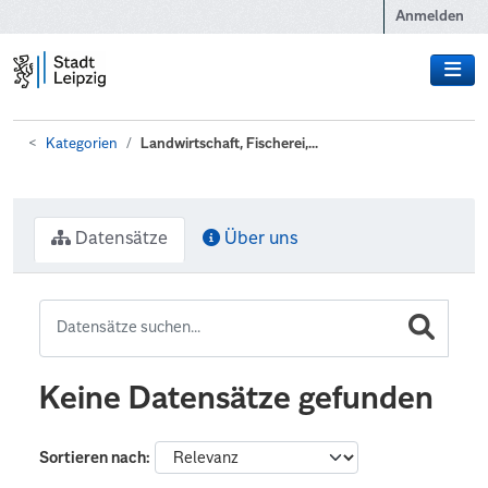
Zum Hauptinhalt wechseln
Anmelden
Kategorien
Landwirtschaft, Fischerei,...
Datensätze
Über uns
Keine Datensätze gefunden
Sortieren nach