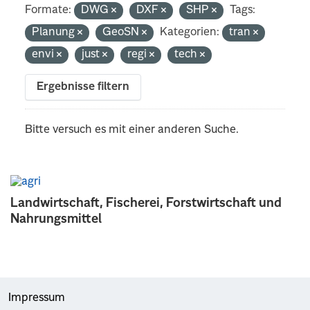
Formate:
DWG
DXF
SHP
Tags:
Planung
GeoSN
Kategorien:
tran
envi
just
regi
tech
Ergebnisse filtern
Bitte versuch es mit einer anderen Suche.
Landwirtschaft, Fischerei, Forstwirtschaft und
Nahrungsmittel
Impressum