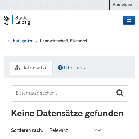
Zum Hauptinhalt wechseln
Anmelden
Kategorien
Landwirtschaft, Fischerei,...
Datensätze
Über uns
Keine Datensätze gefunden
Sortieren nach