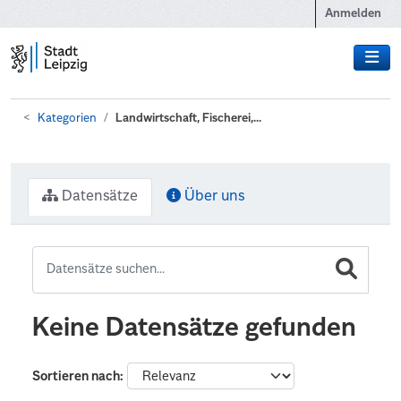
Zum Hauptinhalt wechseln
Anmelden
Kategorien
Landwirtschaft, Fischerei,...
Datensätze
Über uns
Keine Datensätze gefunden
Sortieren nach