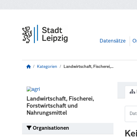
Zum Hauptinhalt wechseln
Datensätze
O
Kategorien
Landwirtschaft, Fischerei,...
Landwirtschaft, Fischerei,
Forstwirtschaft und
Nahrungsmittel
Organisationen
Ke