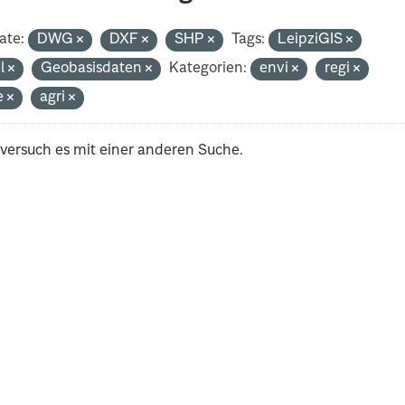
ate:
DWG
DXF
SHP
Tags:
LeipziGIS
al
Geobasisdaten
Kategorien:
envi
regi
e
agri
 versuch es mit einer anderen Suche.