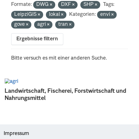
Formate:
DWG
DXF
SHP
Tags:
LeipziGIS
lokal
Kategorien:
envi
gove
agri
tran
Ergebnisse filtern
Bitte versuch es mit einer anderen Suche.
Landwirtschaft, Fischerei, Forstwirtschaft und
Nahrungsmittel
Impressum