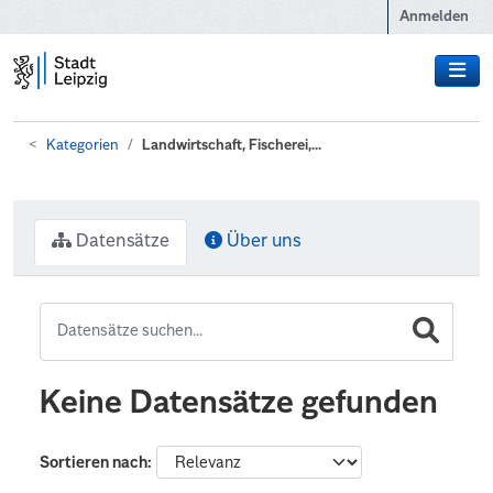
Zum Hauptinhalt wechseln
Anmelden
Kategorien
Landwirtschaft, Fischerei,...
Datensätze
Über uns
Keine Datensätze gefunden
Sortieren nach