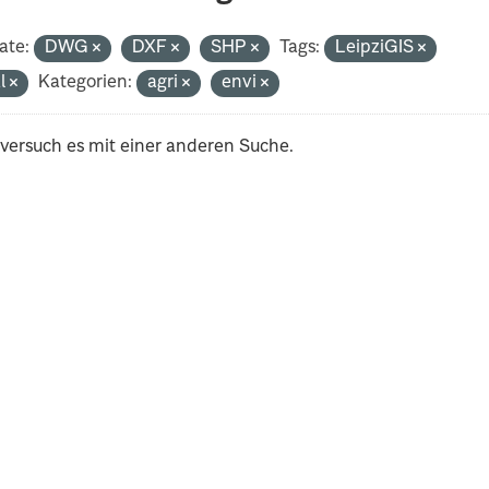
ate:
DWG
DXF
SHP
Tags:
LeipziGIS
al
Kategorien:
agri
envi
 versuch es mit einer anderen Suche.