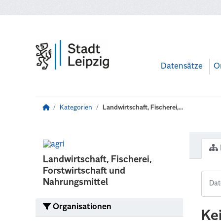
Zum Hauptinhalt wechseln
Datensätze
O
Kategorien
Landwirtschaft, Fischerei,...
Landwirtschaft, Fischerei,
Forstwirtschaft und
Nahrungsmittel
Organisationen
Ke