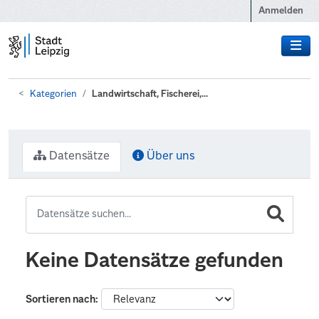
Zum Hauptinhalt wechseln
Anmelden
Kategorien
Landwirtschaft, Fischerei,...
Datensätze
Über uns
Keine Datensätze gefunden
Sortieren nach