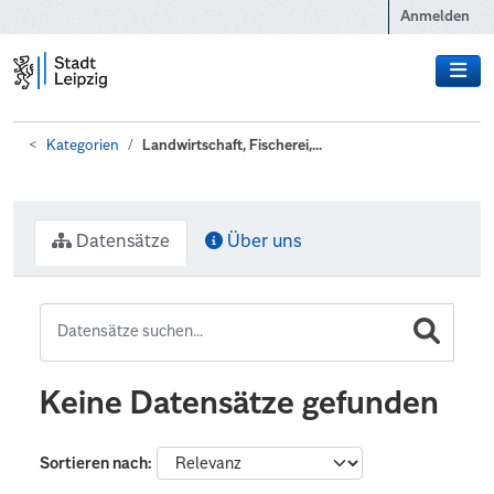
Zum Hauptinhalt wechseln
Anmelden
Kategorien
Landwirtschaft, Fischerei,...
Datensätze
Über uns
Keine Datensätze gefunden
Sortieren nach