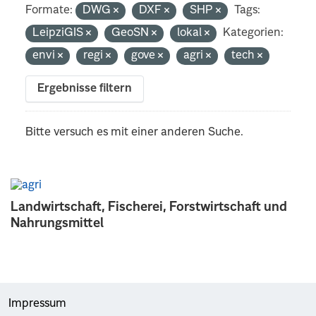
Formate:
DWG
DXF
SHP
Tags:
LeipziGIS
GeoSN
lokal
Kategorien:
envi
regi
gove
agri
tech
Ergebnisse filtern
Bitte versuch es mit einer anderen Suche.
Landwirtschaft, Fischerei, Forstwirtschaft und
Nahrungsmittel
Impressum