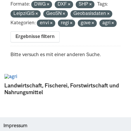
Formate:
DWG
DXF
SHP
Tags:
LeipziGIS
GeoSN
Geobasisdaten
Kategorien:
envi
regi
gove
agri
Ergebnisse filtern
Bitte versuch es mit einer anderen Suche.
Landwirtschaft, Fischerei, Forstwirtschaft und
Nahrungsmittel
Impressum