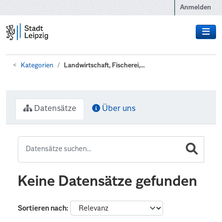
Zum Hauptinhalt wechseln
Anmelden
Kategorien
Landwirtschaft, Fischerei,...
Datensätze
Über uns
Keine Datensätze gefunden
Sortieren nach