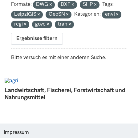
Formate:
DWG
DXF
SHP
Tags:
LeipziGIS
GeoSN
Kategorien:
envi
regi
gove
tran
Ergebnisse filtern
Bitte versuch es mit einer anderen Suche.
Landwirtschaft, Fischerei, Forstwirtschaft und
Nahrungsmittel
Impressum