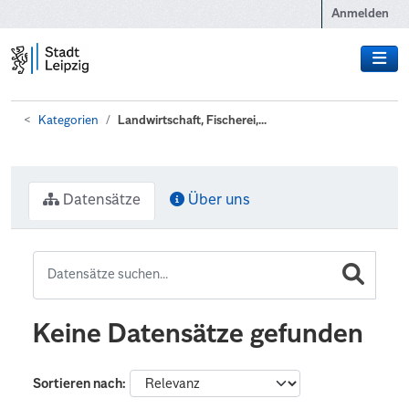
Zum Hauptinhalt wechseln
Anmelden
Kategorien
Landwirtschaft, Fischerei,...
Datensätze
Über uns
Keine Datensätze gefunden
Sortieren nach