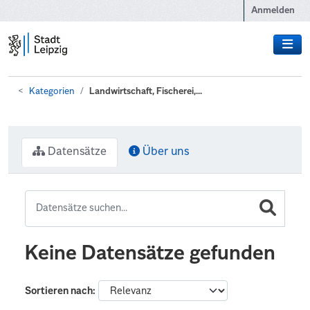
Zum Hauptinhalt wechseln
Anmelden
Kategorien
Landwirtschaft, Fischerei,...
Datensätze
Über uns
Keine Datensätze gefunden
Sortieren nach