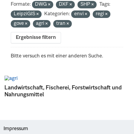
Formate:
DWG
DXF
SHP
Tags:
LeipziGIS
Kategorien:
envi
regi
gove
agri
tran
Ergebnisse filtern
Bitte versuch es mit einer anderen Suche.
Landwirtschaft, Fischerei, Forstwirtschaft und
Nahrungsmittel
Impressum