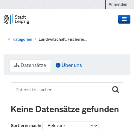
Zum Hauptinhalt wechseln
Anmelden
Kategorien
Landwirtschaft, Fischerei,...
Datensätze
Über uns
Keine Datensätze gefunden
Sortieren nach