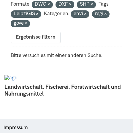
Formate:
DWG
DXF
SHP
Tags:
LeipziGIS
Kategorien:
envi
regi
gove
Ergebnisse filtern
Bitte versuch es mit einer anderen Suche.
Landwirtschaft, Fischerei, Forstwirtschaft und
Nahrungsmittel
Impressum