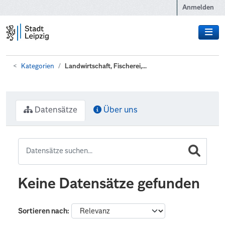
Zum Hauptinhalt wechseln
Anmelden
Kategorien
Landwirtschaft, Fischerei,...
Datensätze
Über uns
Keine Datensätze gefunden
Sortieren nach