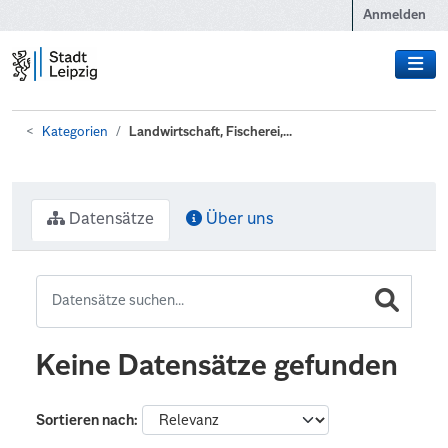
Zum Hauptinhalt wechseln
Anmelden
Kategorien
Landwirtschaft, Fischerei,...
Datensätze
Über uns
Keine Datensätze gefunden
Sortieren nach