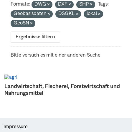
Formate:
DWG
DXF
SHP
Tags:
Geobasisdaten
DSGKL
lokal
GeoSN
Ergebnisse filtern
Bitte versuch es mit einer anderen Suche.
Landwirtschaft, Fischerei, Forstwirtschaft und
Nahrungsmittel
Impressum