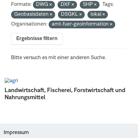
Formate:
DWG
DXF
SHP
Tags:
Geobasisdaten
DSGKL
lokal
Organisationen:
amt-fuer-geoinformation
Ergebnisse filtern
Bitte versuch es mit einer anderen Suche.
Landwirtschaft, Fischerei, Forstwirtschaft und
Nahrungsmittel
Impressum