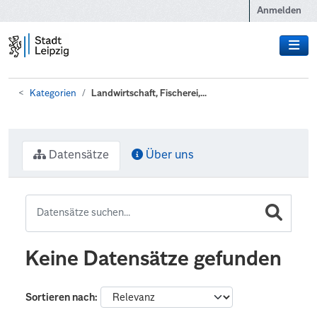
Zum Hauptinhalt wechseln
Anmelden
Kategorien
Landwirtschaft, Fischerei,...
Datensätze
Über uns
Keine Datensätze gefunden
Sortieren nach