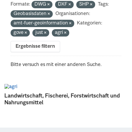
Formate:
DWG
DXF
SHP
Tags:
Geobasisdaten
Organisationen:
amt-fuer-geoinformation
Kategorien:
gove
just
agri
Ergebnisse filtern
Bitte versuch es mit einer anderen Suche.
Landwirtschaft, Fischerei, Forstwirtschaft und
Nahrungsmittel