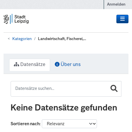
Zum Hauptinhalt wechseln
Anmelden
Kategorien
Landwirtschaft, Fischerei,...
Datensätze
Über uns
Keine Datensätze gefunden
Sortieren nach