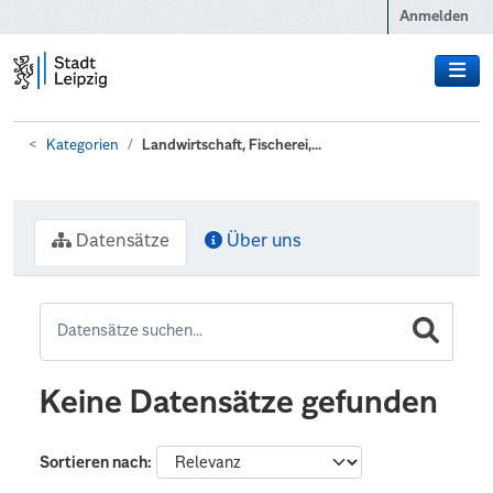
Zum Hauptinhalt wechseln
Anmelden
Kategorien
Landwirtschaft, Fischerei,...
Datensätze
Über uns
Keine Datensätze gefunden
Sortieren nach