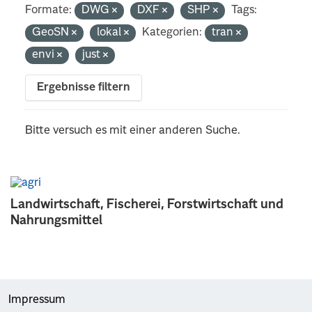
Formate:
DWG
DXF
SHP
Tags:
GeoSN
lokal
Kategorien:
tran
envi
just
Ergebnisse filtern
Bitte versuch es mit einer anderen Suche.
Landwirtschaft, Fischerei, Forstwirtschaft und
Nahrungsmittel
Impressum